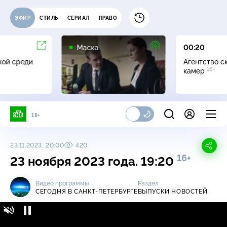
ЭФИР
СТИЛЬ
СЕРИАЛ
ПРАВО
12+
Маска
00:20
жой среди
Агентство с
16+
камер
18+
23.11.2023, 20:00
420
16+
23 ноября 2023 года. 19:20
Видео программы
Раздел
СЕГОДНЯ В САНКТ-ПЕТЕРБУРГЕ
ВЫПУСКИ НОВОСТЕЙ
Сегодня в Санкт-Петербурге / Выпуски
16+