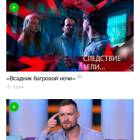
16+
«Всадник багровой ночи»
61564