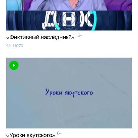
16+
«Фиктивный наследник?»
11070
6+
«Уроки якутского»