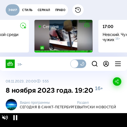
ЭФИР
СТИЛЬ
СЕРИАЛ
ПРАВО
Сегодня
17:00
жой среди
Невский. Чу
16+
чужих
18+
08.11.2023, 20:00
555
16+
8 ноября 2023 года. 19:20
Видео программы
Раздел
СЕГОДНЯ В САНКТ-ПЕТЕРБУРГЕ
ВЫПУСКИ НОВОСТЕЙ
Сегодня в Санкт-Петербурге / Выпуски
16+