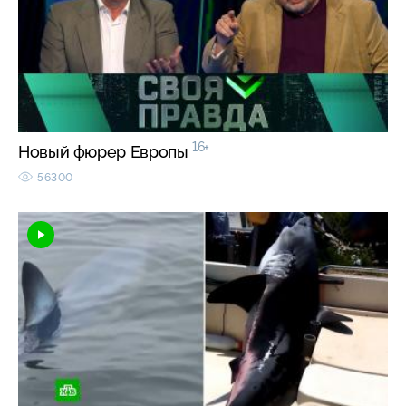
16+
Новый фюрер Европы
56300