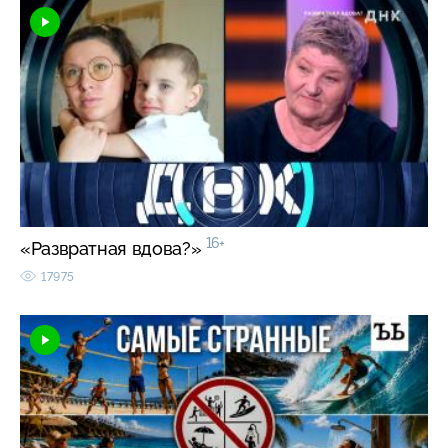
16+
«Развратная вдова?»
17975