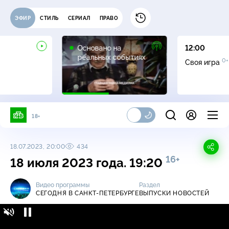
ЭФИР
СТИЛЬ
СЕРИАЛ
ПРАВО
16+
Основано на
12:00
реальных событиях
0+
Своя игра
18+
18.07.2023, 20:00
434
16+
18 июля 2023 года. 19:20
Видео программы
Раздел
СЕГОДНЯ В САНКТ-ПЕТЕРБУРГЕ
ВЫПУСКИ НОВОСТЕЙ
Сегодня в Санкт-Петербурге / Выпуски
16+