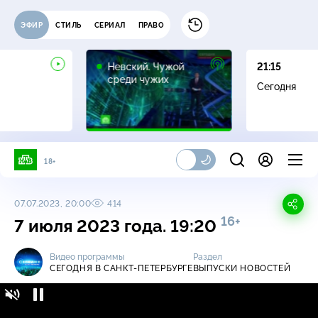
ЭФИР
СТИЛЬ
СЕРИАЛ
ПРАВО
16+
Невский. Чужой
21:15
среди чужих
Сегодня
18+
07.07.2023, 20:00
414
16+
7 июля 2023 года. 19:20
Видео программы
Раздел
СЕГОДНЯ В САНКТ-ПЕТЕРБУРГЕ
ВЫПУСКИ НОВОСТЕЙ
Сегодня в Санкт-Петербурге / Выпуски
16+