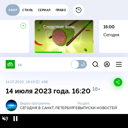
ЭФИР
СТИЛЬ
СЕРИАЛ
ПРАВО
16+
Следствие вели…
16:00
Сегодня
18+
14.07.2023, 16:45
498
16+
14 июля 2023 года. 16:20
Видео программы
Раздел
СЕГОДНЯ В САНКТ-ПЕТЕРБУРГЕ
ВЫПУСКИ НОВОСТЕЙ
Сегодня в Санкт-Петербурге / Выпуски
16+