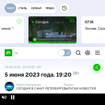
ЭФИР
СТИЛЬ
СЕРИАЛ
ПРАВО
Сегодня
07:35
16+
я земля
Лесник. Сво
18+
05.06.2023, 20:00
467
16+
5 июня 2023 года. 19:20
Видео программы
Раздел
СЕГОДНЯ В САНКТ-ПЕТЕРБУРГЕ
ВЫПУСКИ НОВОСТЕЙ
Сегодня в Санкт-Петербурге / Выпуски
16+