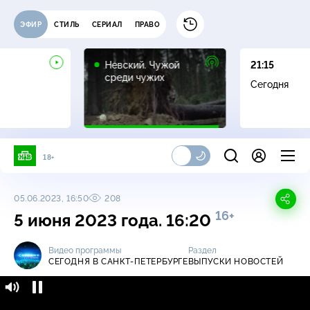
ЭФИР
СТИЛЬ
СЕРИАЛ
ПРАВО
16+
Невский. Чужой
21:15
среди чужих
Сегодня
18+
05.06.2023, 16:50
208
16+
5 июня 2023 года. 16:20
Видео программы
Раздел
СЕГОДНЯ В САНКТ-ПЕТЕРБУРГЕ
ВЫПУСКИ НОВОСТЕЙ
Сегодня в Санкт-Петербурге / Выпуски
16+