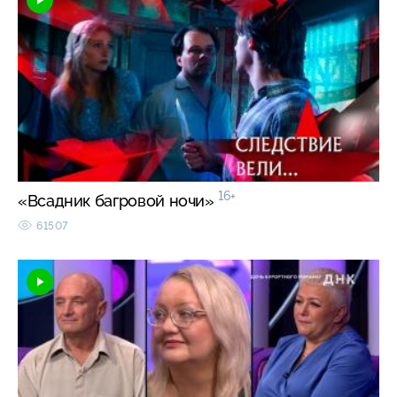
16+
«Всадник багровой ночи»
61507