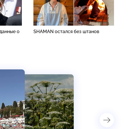
данные о
SHAMAN остался без штанов
Р
з