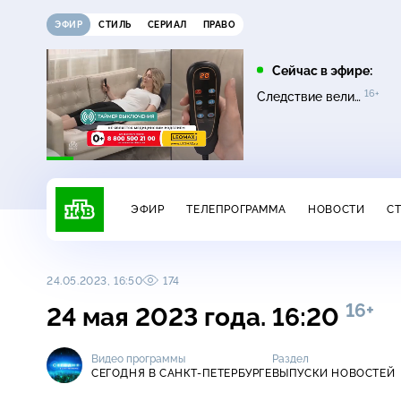
ЭФИР
СТИЛЬ
СЕРИАЛ
ПРАВО
10:00
11:00
Сейчас в эфире:
0+
16+
16+
Сатья
Основано на реальных
Следствие вели…
16+
событиях
ЭФИР
ТЕЛЕПРОГРАММА
НОВОСТИ
С
24.05.2023, 16:50
174
16+
24 мая 2023 года. 16:20
Видео программы
Раздел
СЕГОДНЯ В САНКТ-ПЕТЕРБУРГЕ
ВЫПУСКИ НОВОСТЕЙ