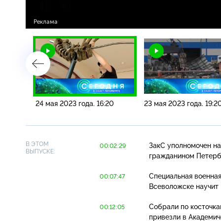
20
24 мая 2023 года. 16:20
23 мая 2023 года. 19:2
В ЭТОМ
ЗакС уполномочен на
00:02:29
ВЫПУСКЕ:
гражданином Петерб
Специальная военная
00:07:47
Всеволожске научит 
Собрали по косточка
00:12:05
привезли в Академич