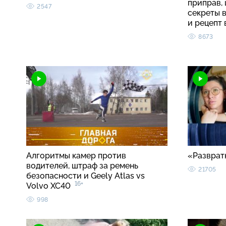
приправ, 
2547
секреты 
и рецепт
8673
Алгоритмы камер против
«Разврат
водителей, штраф за ремень
21705
безопасности и Geely Atlas vs
16+
Volvo XC40
998