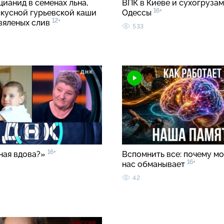
цианид в семенах льна,
ВПК в Киеве и сухогрузам
16+
вкусной гурьевской каши
Одессы
12+
 вяленых слив
533
16+
ная вдова?»
Вспомнить все: почему мо
16+
нас обманывает
42