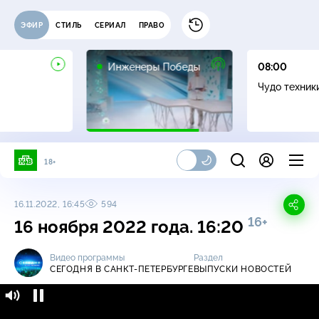
ЭФИР
СТИЛЬ
СЕРИАЛ
ПРАВО
16+
Инженеры Победы
08:00
Чудо техник
18+
16.11.2022, 16:45
594
16+
16 ноября 2022 года. 16:20
Видео программы
Раздел
СЕГОДНЯ В САНКТ-ПЕТЕРБУРГЕ
ВЫПУСКИ НОВОСТЕЙ
Сегодня в Санкт-Петербурге / Выпуски
16+