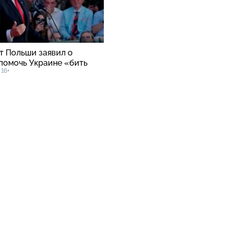
т Польши заявил о
помочь Украине «бить
16+
»