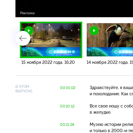
19:20
15 ноября 2022 года. 16:20
14 ноября 2022 года. 1
В ЭТОМ
Здравствуйте, я ваш
00:01:02
ВЫПУСКЕ:
и похолодание. Как
Все свое ношу с соб
00:10:12
в желудке.
Музею истории религ
00:11:28
и только в
2000-м
пе