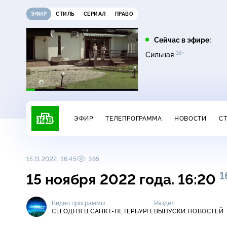
ЭФИР
СТИЛЬ
СЕРИАЛ
ПРАВО
13:45
16:00
Сейчас в эфире:
16+
Невский. Чужой среди
Сегодня
Сильная
16+
чужих
ЭФИР
ТЕЛЕПРОГРАММА
НОВОСТИ
С
15.11.2022, 16:45
365
1
15 ноября 2022 года. 16:20
Видео программы
Раздел
СЕГОДНЯ В САНКТ-ПЕТЕРБУРГЕ
ВЫПУСКИ НОВОСТЕЙ