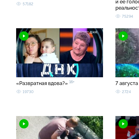
и ее голо
57182
реальнос
75294
16+
«Развратная вдова?»
7 августа
19730
2724