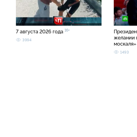
16+
7 августа 2026 года
Президен
желании 
3994
москаля
1493