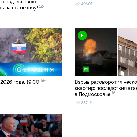
с создали свою
49607
12+
ть на сцене шоу!
16+
 2026 года. 19:00
Взрыв разоворотил неск
квартир: последствия ата
16+
в Подмосковье
23749