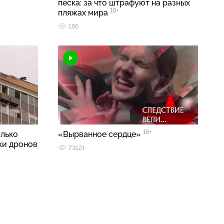
песка: за что штрафуют на разных
16+
пляжах мира
186
16+
олько
«Вырванное сердце»
ки дронов
73121