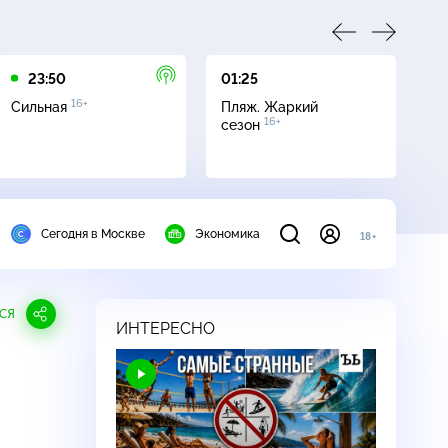
23:50
01:25
05
16+
Сильная
Пляж. Жаркий
Се
16+
сезон
Сегодня в Москве
Экономика
18+
СЯ
ИНТЕРЕСНО