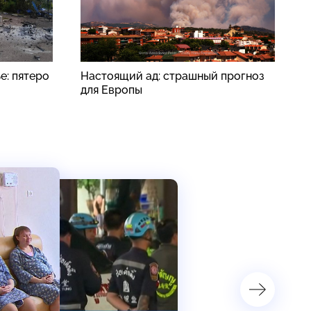
е: пятеро
Настоящий ад: страшный прогноз
Б
для Европы
в