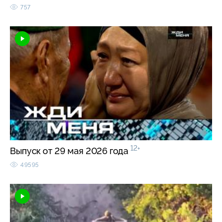
757
12+
Выпуск от 29 мая 2026 года
49595