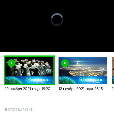
Видео
проигрыватель
загружается.
Загрузка
:
0%
/
Загр
12 ноября 2021 года. 19:20
12 ноября 2021 года. 16:15
1
В ЭТОМ ВЫПУСКЕ: