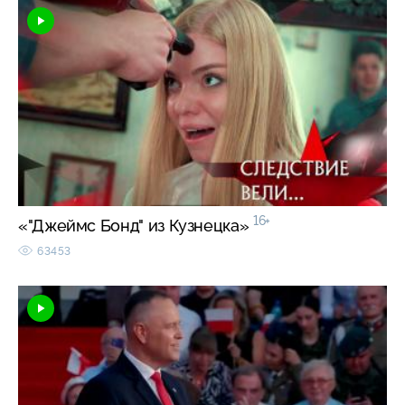
16+
«"Джеймс Бонд" из Кузнецка»
63453