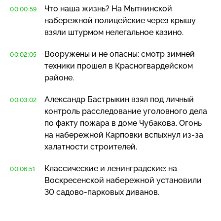
Что наша жизнь? На Мытнинской
00:00:59
набережной полицейские через крышу
взяли штурмом нелегальное казино.
Вооружены и не опасны: смотр зимней
00:02:05
техники прошел в Красногвардейском
районе.
Александр Бастрыкин взял под личный
00:03:02
контроль расследование уголовного дела
по факту пожара в доме Чубакова. Огонь
на набережной Карповки вспыхнул
из-за
халатности строителей.
Классические и ленинградские: на
00:06:51
Воскресенской набережной установили
30
садово-парковых
диванов.