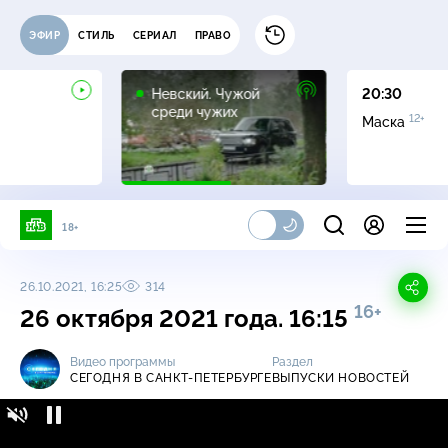
ЭФИР
СТИЛЬ
СЕРИАЛ
ПРАВО
16+
Невский. Чужой
20:30
среди чужих
12+
Маска
18+
26.10.2021, 16:25
314
16+
26 октября 2021 года. 16:15
Видео программы
Раздел
СЕГОДНЯ В САНКТ-ПЕТЕРБУРГЕ
ВЫПУСКИ НОВОСТЕЙ
Сегодня в Санкт-Петербурге / Выпуски
16+