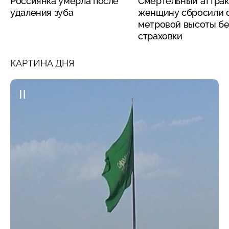
Россиянка умерла после
Смертельный аттрак
удаления зуба
женщину сбросили с
метровой высоты бе
страховки
КАРТИНА ДНЯ