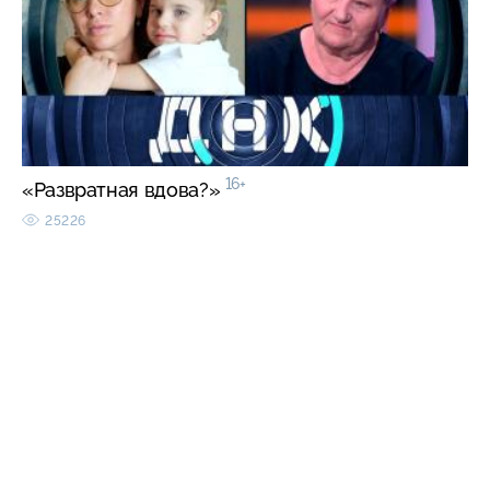
16+
«Развратная вдова?»
25226