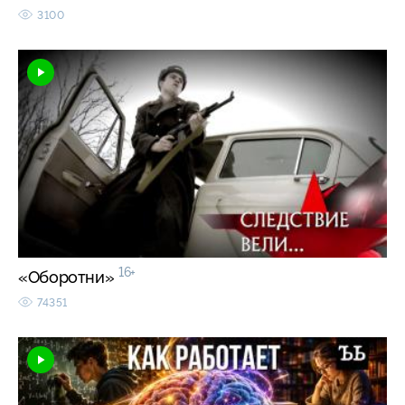
3100
16+
«Оборотни»
74351