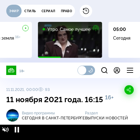
ЭФИР
СТИЛЬ
СЕРИАЛ
ПРАВО
16+
Утро. Самое лучшее
05:00
16+
я земля
Сегодня
18+
11.11.2021, 00:00
93
16+
11 ноября 2021 года. 16:15
Видео программы
Раздел
СЕГОДНЯ В САНКТ-ПЕТЕРБУРГЕ
ВЫПУСКИ НОВОСТЕЙ
Сегодня в Санкт-Петербурге / Выпуски
16+