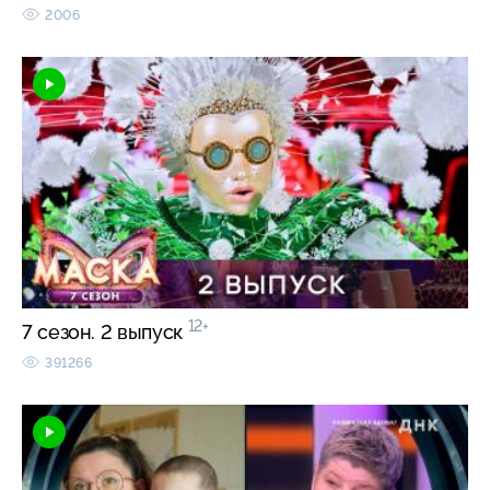
2006
12+
7 сезон. 2 выпуск
391266