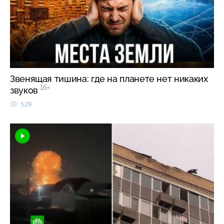
Звенящая тишина: где на планете нет никаких
16+
звуков
529