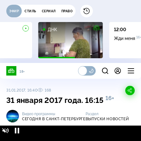
ЭФИР
СТИЛЬ
СЕРИАЛ
ПРАВО
16+
ДНК
12:00
16
Жди меня
18+
31.01.2017, 16:40
168
16+
31 января 2017 года. 16:15
Видео программы
Раздел
СЕГОДНЯ В САНКТ-ПЕТЕРБУРГЕ
ВЫПУСКИ НОВОСТЕЙ
Сегодня в Санкт-Петербурге / Выпуски
16+