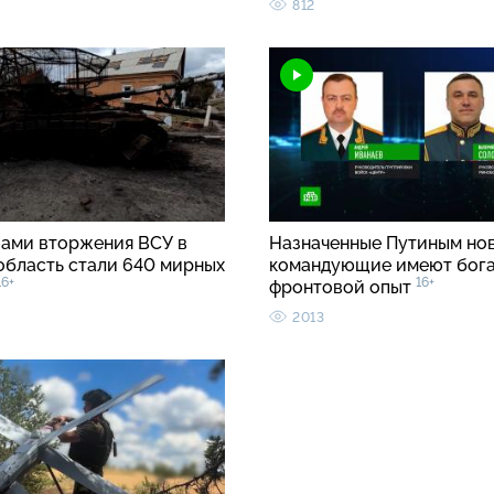
812
вами вторжения ВСУ в
Назначенные Путиным но
область стали 640 мирных
командующие имеют бог
16+
16+
фронтовой опыт
2013