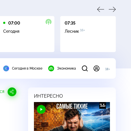
07:00
07:35
08
16+
Сегодня
Лесник
Ле
Сегодня в Москве
Экономика
18+
СЯ
ИНТЕРЕСНО