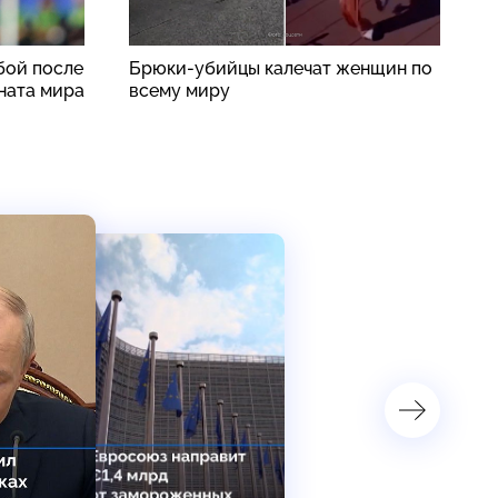
бой после
Брюки-убийцы калечат женщин по
В
ната мира
всему миру
ж