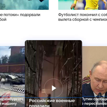
е потоки» подорвали
Футболист покончил с со
бой
вылета сборной с чемпио