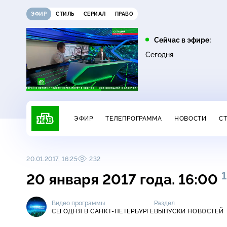
ЭФИР
СТИЛЬ
СЕРИАЛ
ПРАВО
01:45
03:30
Сейчас в эфире:
16+
16+
Лесник
Утро. Самое лучшее
Сегодня
ЭФИР
ТЕЛЕПРОГРАММА
НОВОСТИ
С
20.01.2017, 16:25
232
1
20 января 2017 года. 16:00
Видео программы
Раздел
СЕГОДНЯ В САНКТ-ПЕТЕРБУРГЕ
ВЫПУСКИ НОВОСТЕЙ