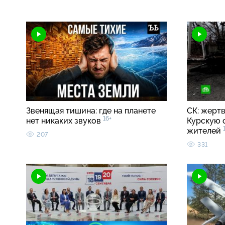
Звенящая тишина: где на планете
СК: жерт
16+
нет никаких звуков
Курскую 
жителей
207
331