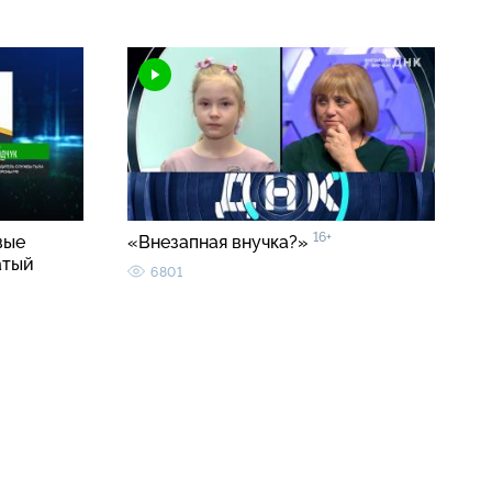
16+
вые
«Внезапная внучка?»
атый
6801