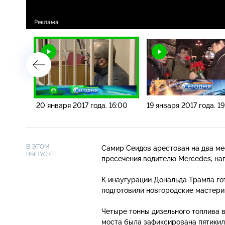
19:20
20 января 2017 года. 16:00
19 января 2017 года. 19
В ЭТОМ
Самир Сеидов арестован на два ме
ВЫПУСКЕ:
пресечения водителю Mercedes, на
К инаугурации Дональда Трампа го
подготовили новгородские мастери
Четыре тонны дизельного топлива 
моста была зафиксирована пятикил