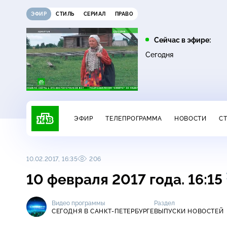
ЭФИР
СТИЛЬ
СЕРИАЛ
ПРАВО
11:00
12:00
Сейчас в эфире:
16+
16+
ДНК
Жди меня
Сегодня
ЭФИР
ТЕЛЕПРОГРАММА
НОВОСТИ
С
10.02.2017, 16:35
206
10 февраля 2017 года. 16:15
Видео программы
Раздел
СЕГОДНЯ В САНКТ-ПЕТЕРБУРГЕ
ВЫПУСКИ НОВОСТЕЙ