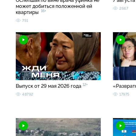
Ослепшая по вине врача уфимка не
7 августа
может добиться положенной ей
2667
16+
квартиры
751
12+
Выпуск от 29 мая 2026 года
«Разврат
48792
17975