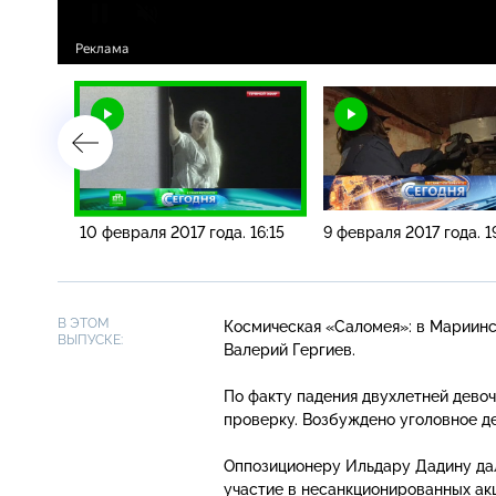
 19:20
10 февраля 2017 года. 16:15
9 февраля 2017 года. 1
В ЭТОМ
Космическая «Саломея»: в Мариин
ВЫПУСКЕ:
Валерий Гергиев.
По факту падения двухлетней дево
проверку. Возбуждено уголовное де
Оппозиционеру Ильдару Дадину дал
участие в несанкционированных акц