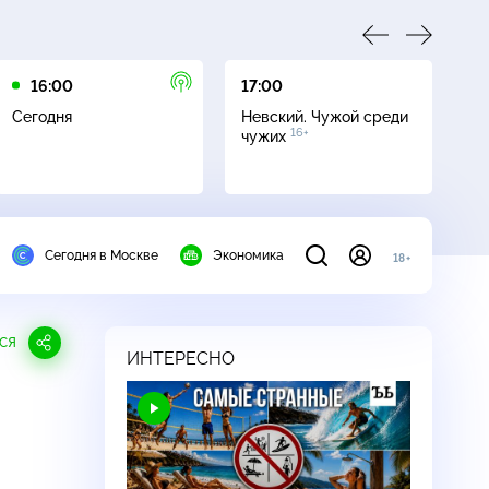
16:00
17:00
23
Сегодня
Невский. Чужой среди
Да
16+
чужих
Сегодня в Москве
Экономика
18+
СЯ
ИНТЕРЕСНО