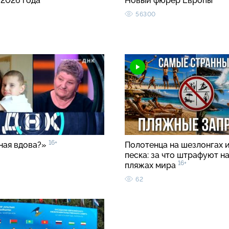
 2026 года
Новый фюрер Европы
56300
16+
ная вдова?»
Полотенца на шезлонгах и
песка: за что штрафуют н
16+
пляжах мира
62