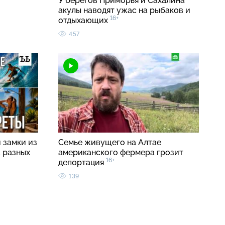
У берегов Приморья и Сахалина
акулы наводят ужас на рыбаков и
16+
отдыхающих
457
 замки из
Семье живущего на Алтае
а разных
американского фермера грозит
16+
депортация
139