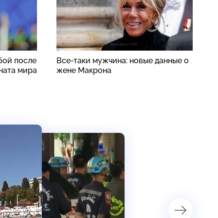
бой после
Все-таки мужчина: новые данные о
«
ната мира
жене Макрона
с