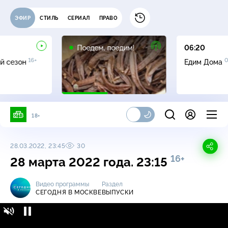
ЭФИР
СТИЛЬ
СЕРИАЛ
ПРАВО
16+
Поедем, поедим!
06:20
16+
0
й сезон
Едим Дома
18+
28.03.2022, 23:45
30
16+
28 марта 2022 года. 23:15
Видео программы
Раздел
СЕГОДНЯ В МОСКВЕ
ВЫПУСКИ
Сегодня в Москве / Выпуски / 28 марта 2022
16+