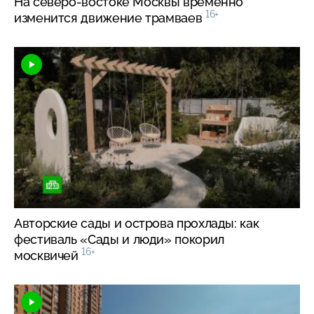
На
северо-востоке
Москвы временно
16+
изменится движение трамваев
Авторские сады и острова прохлады: как
фестиваль «Сады и люди» покорил
16+
москвичей