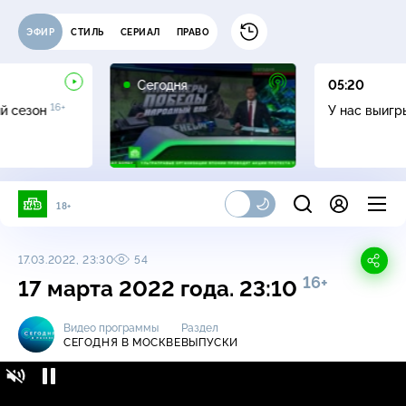
ЭФИР
СТИЛЬ
СЕРИАЛ
ПРАВО
Сегодня
05:20
16+
й сезон
У нас выиг
18+
17.03.2022, 23:30
54
16+
17 марта 2022 года. 23:10
Видео программы
Раздел
СЕГОДНЯ В МОСКВЕ
ВЫПУСКИ
Сегодня в Москве / Выпуски / 17 марта 2022
16+