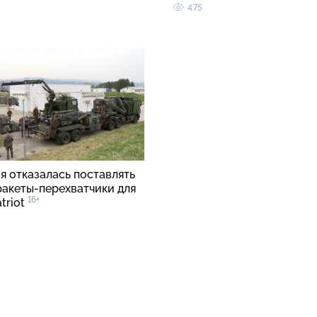
475
я отказалась поставлять
ракеты-перехватчики для
16+
triot