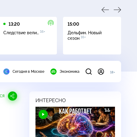
13:20
15:00
16
16+
Следствие вели…
Дельфин. Новый
Се
16+
сезон
Сегодня в Москве
Экономика
18+
СЯ
ИНТЕРЕСНО