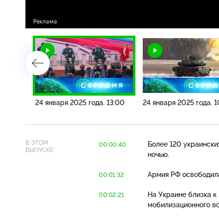
16:00
24 января 2025 года. 13:00
24 января 2025 года. 
В ЭТОМ
Более 120 украински
00:00:40
ВЫПУСКЕ:
ночью.
Армия РФ освободил
00:01:32
На Украине близка к
00:02:21
мобилизационного во