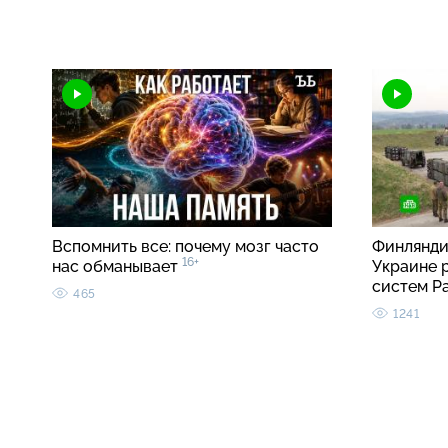
Вспомнить все: почему мозг часто
Финлянди
16+
нас обманывает
Украине 
систем Pa
465
1241