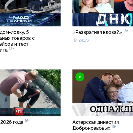
16+
дом-лодку, 5
«Развратная вдова?»
ьных товаров с
24176
ейсов и тест
12+
лита
16+
 2026 года
Актерская династия
16+
Добронравовых