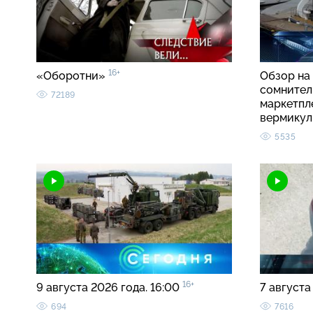
16+
«Оборотни»
Обзор на 
сомнител
72189
маркетпл
вермику
5535
16+
9 августа 2026 года. 16:00
7 августа
694
7616