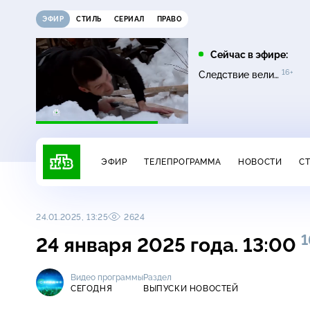
ЭФИР
СТИЛЬ
СЕРИАЛ
ПРАВО
10:00
11:00
Сейчас в эфире:
16+
16+
16+
НашПотребНадзор
Однажды…
Следствие вели…
ЭФИР
ТЕЛЕПРОГРАММА
НОВОСТИ
С
24.01.2025, 13:25
2624
1
24 января 2025 года. 13:00
Видео программы
Раздел
СЕГОДНЯ
ВЫПУСКИ НОВОСТЕЙ