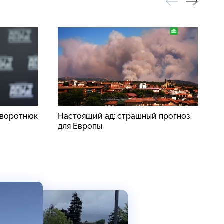
аворотнюк
Настоящий ад: страшный прогноз
S
для Европы