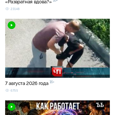
16+
«Развратная вдова?»
23148
16+
7 августа 2026 года
6755