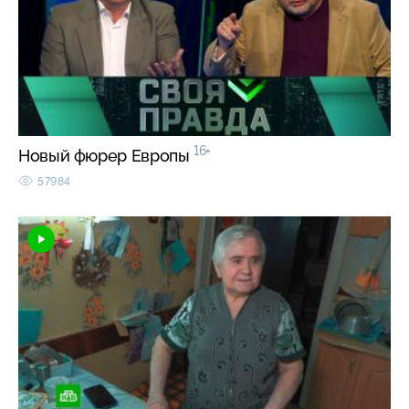
16+
Новый фюрер Европы
57984