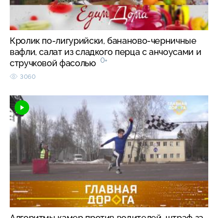
Кролик по-лигурийски, бананово-черничные
вафли, салат из сладкого перца с анчоусами и
0+
стручковой фасолью
3060
Алгоритмы камер против водителей, штраф за