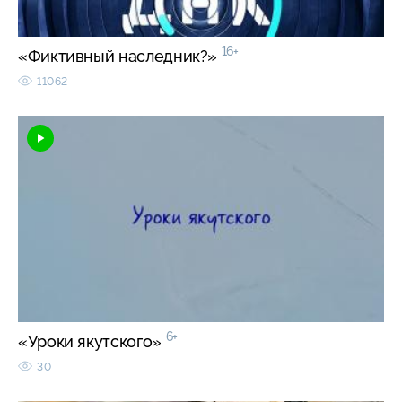
16+
«Фиктивный наследник?»
11062
6+
«Уроки якутского»
30