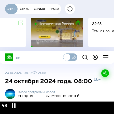
ЭФИР
СТИЛЬ
СЕРИАЛ
ПРАВО
6+
Неизвестная Россия
22:35
Темная лош
18+
24.10.2024, 08:25
2068
16+
24 октября 2024 года. 08:00
Видео программы
Раздел
СЕГОДНЯ
ВЫПУСКИ НОВОСТЕЙ
Сегодня / Выпуски новостей / 24 октября
16+