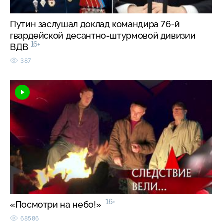
Путин заслушал доклад командира 76-й
гвардейской десантно-штурмовой дивизии
16+
ВДВ
387
16+
«Посмотри на небо!»
68586