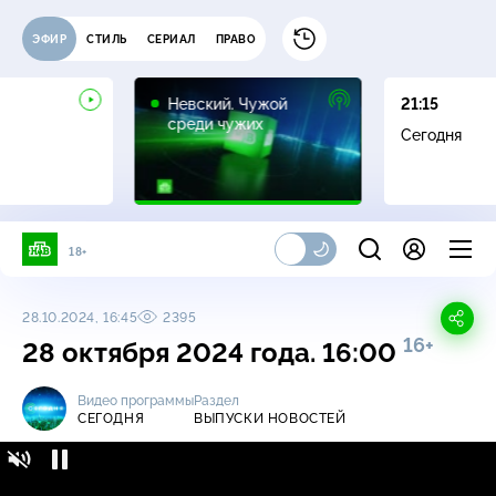
ЭФИР
СТИЛЬ
СЕРИАЛ
ПРАВО
16+
Невский. Чужой
21:15
среди чужих
Сегодня
18+
28.10.2024, 16:45
2395
16+
28 октября 2024 года. 16:00
Видео программы
Раздел
СЕГОДНЯ
ВЫПУСКИ НОВОСТЕЙ
Сегодня / Выпуски новостей / 28 октября
16+