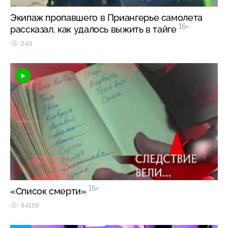
Экипаж пропавшего в Приангерье самолета
16+
рассказал, как удалось выжить в тайге
249
16+
«Список смерти»
84159