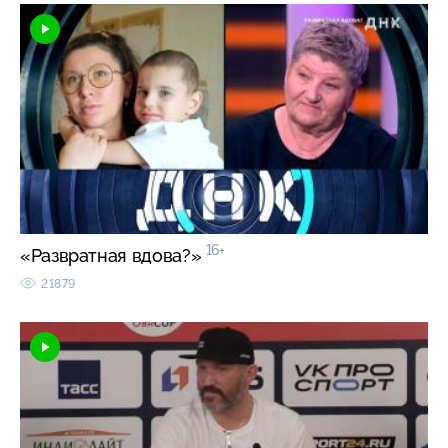
16+
«Развратная вдова?»
21879