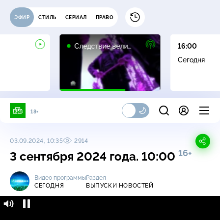
ЭФИР
СТИЛЬ
СЕРИАЛ
ПРАВО
16+
Следствие вели…
16:00
Сегодня
18+
03.09.2024, 10:35
2914
16+
3 сентября 2024 года. 10:00
Видео программы
Раздел
СЕГОДНЯ
ВЫПУСКИ НОВОСТЕЙ
Сегодня / Выпуски новостей / 3 сентября
16+