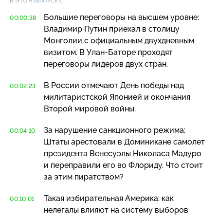
В ЭТОМ ВЫПУСКЕ:
Большие переговоры на высшем уровне:
00:00:38
Владимир Путин приехал в столицу
Монголии с официальным двухдневным
визитом. В
Улан-Баторе
проходят
переговоры лидеров двух стран.
В России отмечают День победы над
00:02:23
милитаристской Японией и окончания
Второй мировой войны.
За нарушение санкционного режима:
00:04:10
Штаты арестовали в Доминикане самолет
президента Венесуэлы Николаса Мадуро
и переправили его во Флориду. Что стоит
за этим пиратством?
Такая избирательная Америка: как
00:10:01
нелегалы влияют на систему выборов