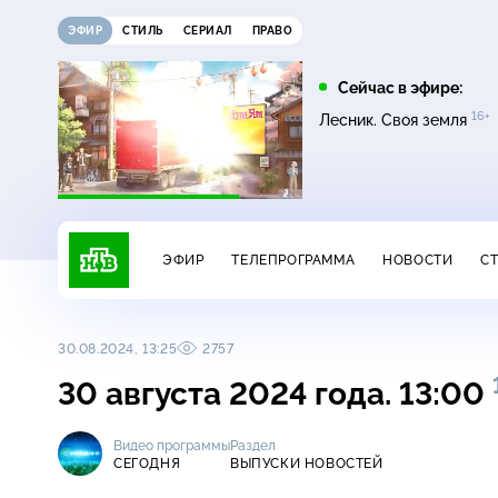
ЭФИР
СТИЛЬ
СЕРИАЛ
ПРАВО
22:35
01:45
Сейчас в эфире:
6+
16+
16+
16+
Темная лошадка
Лесник. Своя земля
Лесник. Своя земля
ЭФИР
ТЕЛЕПРОГРАММА
НОВОСТИ
С
30.08.2024, 13:25
2757
30 августа 2024 года. 13:00
Видео программы
Раздел
СЕГОДНЯ
ВЫПУСКИ НОВОСТЕЙ