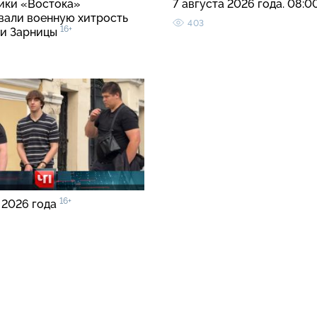
ки «Востока»
7 августа 2026 года. 08:0
вали военную хитрость
403
16+
ии Зарницы
16+
 2026 года