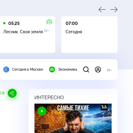
05:25
07:00
07
16+
Лесник. Своя земля
Сегодня
Ле
Сегодня в Москве
Экономика
18+
СЯ
ИНТЕРЕСНО