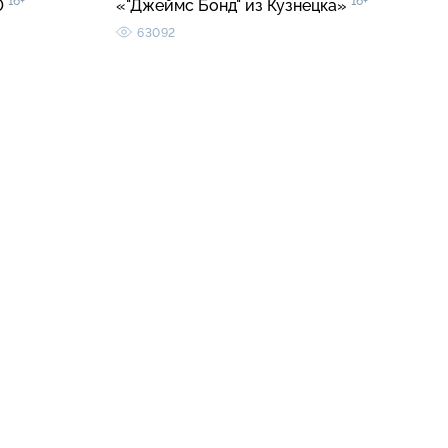
16+
16+
0
«"Джеймс Бонд" из Кузнецка»
63092