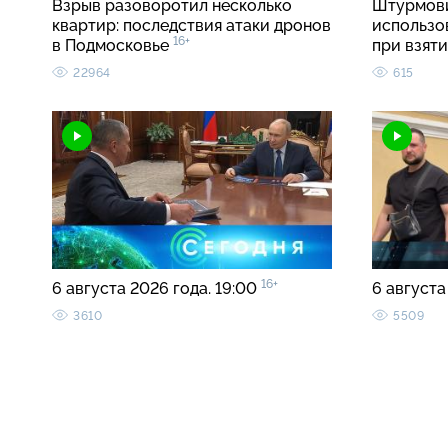
Взрыв разоворотил несколько
Штурмови
квартир: последствия атаки дронов
использо
16+
в Подмосковье
при взят
22964
615
16+
6 августа 2026 года. 19:00
6 августа
3610
5509