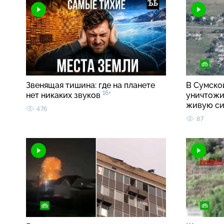
Звенящая тишина: где на планете
В Сумско
16+
нет никаких звуков
уничтожи
живую с
476
87