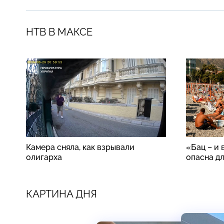
НТВ В МАКСЕ
Камера сняла, как взрывали
«Бац – и 
олигарха
опасна д
КАРТИНА ДНЯ