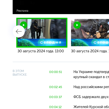
. 16:00
30 августа 2024 года. 13:00
30 августа 2024 года.
В ЭТОМ
На Украине подтвер
00:00:51
ВЫПУСКЕ:
крупный скандал в с
Над российскими рег
00:02:45
ФСБ задержало двух 
00:03:37
Жителей Курской об
00:04:12