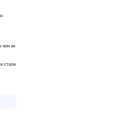
ью
в чем их
е стали