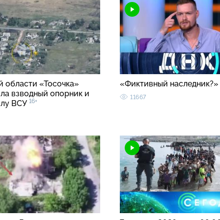
й области «Тосочка»
«Фиктивный наследник?
ла взводный опорник и
11667
16+
илу ВСУ