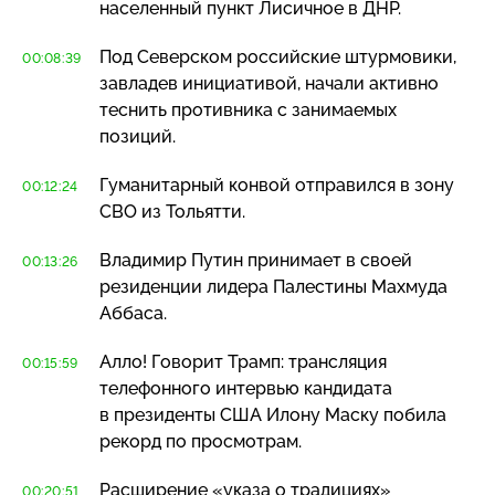
населенный пункт Лисичное в ДНР.
Под Северском российские штурмовики,
00:08:39
завладев инициативой, начали активно
теснить противника с занимаемых
позиций.
Гуманитарный конвой отправился в зону
00:12:24
СВО из Тольятти.
Владимир Путин принимает в своей
00:13:26
резиденции лидера Палестины Махмуда
Аббаса.
Алло! Говорит Трамп: трансляция
00:15:59
телефонного интервью кандидата
в президенты США Илону Маску побила
рекорд по просмотрам.
Расширение «указа о традициях»
00:20:51