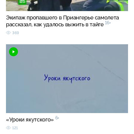
Экипаж пропавшего в Приангерье самолета
16+
рассказал, как удалось выжить в тайге
369
6+
«Уроки якутского»
121