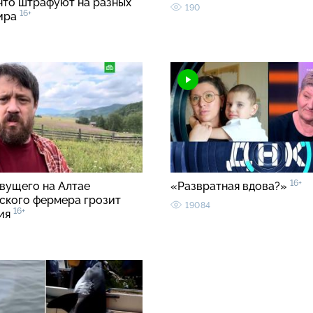
 что штрафуют на разных
190
16+
ира
16+
вущего на Алтае
«Развратная вдова?»
ского фермера грозит
19084
16+
ия