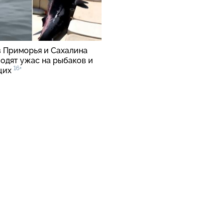
в Приморья и Сахалина
водят ужас на рыбаков и
16+
щих