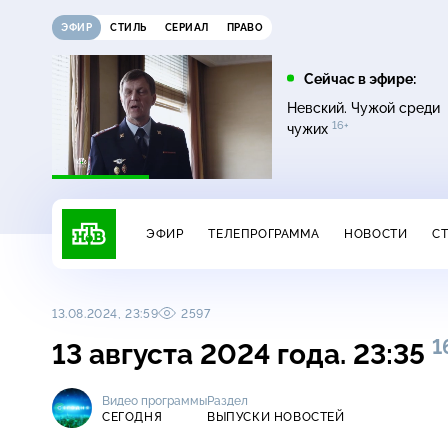
ЭФИР
СТИЛЬ
СЕРИАЛ
ПРАВО
12:00
13:00
Сейчас в эфире:
16+
Жди меня
Сегодня
Невский. Чужой среди
16+
чужих
ЭФИР
ТЕЛЕПРОГРАММА
НОВОСТИ
С
13.08.2024, 23:59
2597
1
13 августа 2024 года. 23:35
Видео программы
Раздел
СЕГОДНЯ
ВЫПУСКИ НОВОСТЕЙ