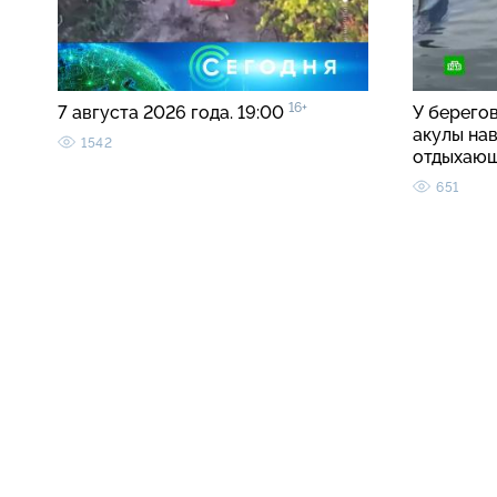
16+
7 августа 2026 года. 19:00
У берего
акулы на
1542
отдыхаю
651