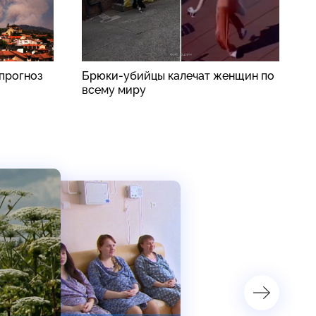
прогноз
Брюки-убийцы калечат женщин по
П
всему миру
п