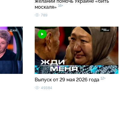
желании помочь Украине «бить
16+
москаля»
789
12+
Выпуск от 29 мая 2026 года
49384