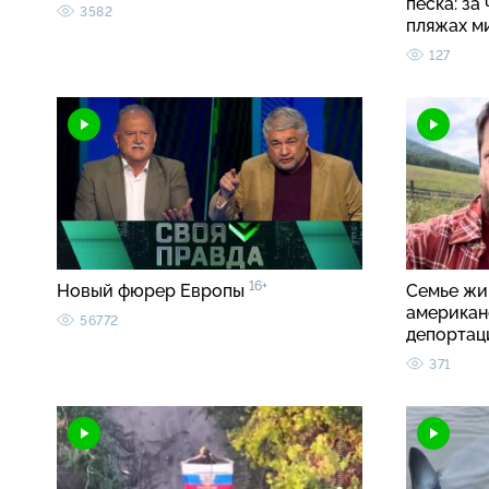
песка: за
3582
пляжах м
127
16+
Новый фюрер Европы
Семье жи
американ
56772
депортац
371