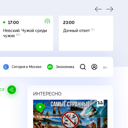
17:00
23:00
23
0+
Невский. Чужой среди
Дачный ответ
С
16+
чужих
Сегодня в Москве
Экономика
18+
СЯ
ИНТЕРЕСНО