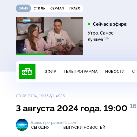
ЭФИР
СТИЛЬ
СЕРИАЛ
ПРАВО
21:15
21:30
Сейчас в эфире:
6+
ди
Сегодня
Неизвестная Россия
Утро. Самое
16+
лучшее
ЭФИР
ТЕЛЕПРОГРАММА
НОВОСТИ
С
03.08.2024, 19:35
4926
16
3 августа 2024 года. 19:00
Видео программы
Раздел
СЕГОДНЯ
ВЫПУСКИ НОВОСТЕЙ