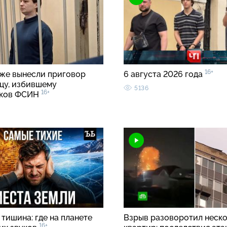
16+
же вынесли приговор
6 августа 2026 года
цу, избившему
5136
16+
иков ФСИН
тишина: где на планете
Взрыв разоворотил неск
16+