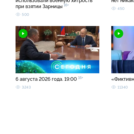
использовали военную хитрость
нет ника
16+
при взятии Зарницы
450
500
16+
6 августа 2026 года. 19:00
«Фиктивн
3243
11340