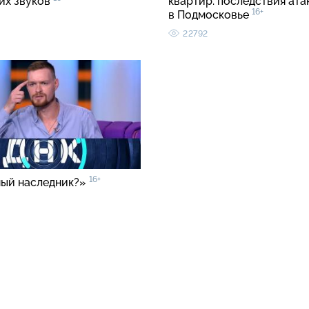
ких звуков
квартир: последствия ата
16+
в Подмосковье
22792
16+
ый наследник?»