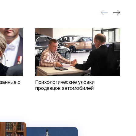
данные о
Психологические уловки
Н
продавцов автомобилей
п
о