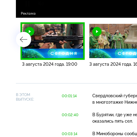
 08:00
3 августа 2024 года. 19:00
3 августа 2024 года. 1
В ЭТОМ
Свердловский губерн
00:01:14
ВЫПУСКЕ:
в многоэтажке Нижне
В Бурятии, где уже 
00:02:40
оказались пять сел.
В Минобороны сообщи
00:03:14