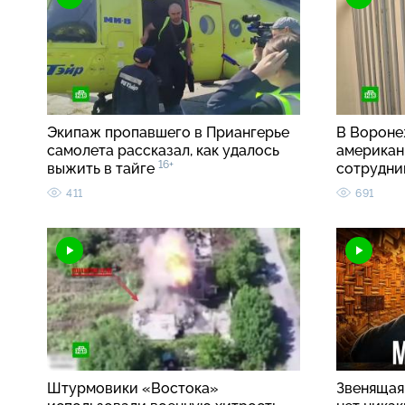
Экипаж пропавшего в Приангерье
В Вороне
самолета рассказал, как удалось
американ
16+
выжить в тайге
сотрудн
411
691
Штурмовики «Востока»
Звенящая 