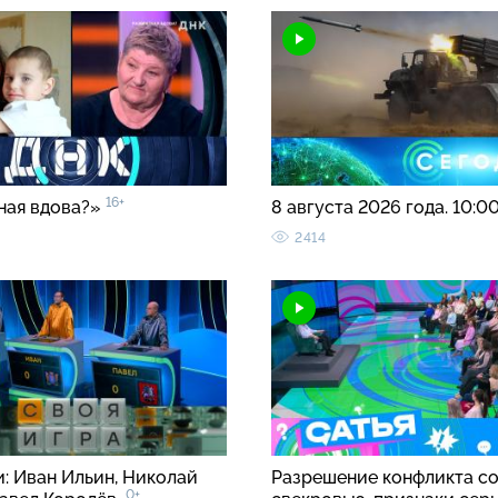
16+
ная вдова?»
8 августа 2026 года. 10:0
2414
и: Иван Ильин, Николай
Разрешение конфликта с
0+