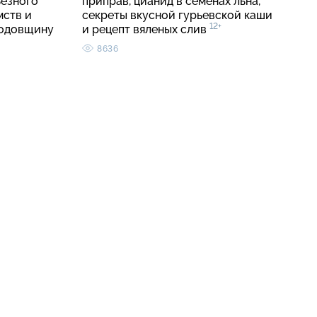
ьезного
приправ, цианид в семенах льна,
мств и
секреты вкусной гурьевской каши
12+
годовщину
и рецепт вяленых слив
8636