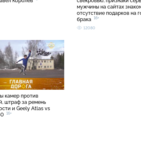
Павел Королёв
свекровью, признаки сер
мужчины на сайтах знако
отсутствие подарков на 
16+
брака
12080
ы камер против
й, штраф за ремень
сти и Geely Atlas vs
16+
C40