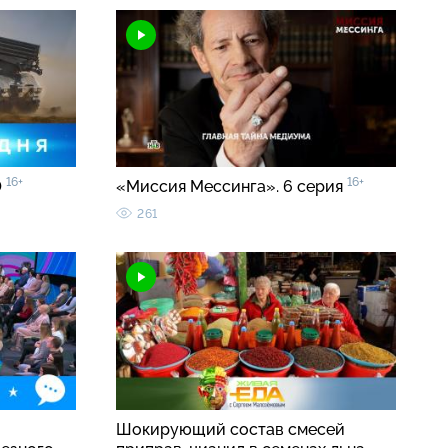
16+
16+
0
«Миссия Мессинга». 6 серия
261
о
Шокирующий состав смесей