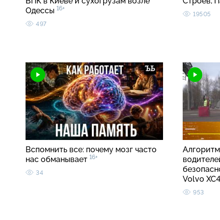
ВПК в Киеве и сухогрузам возле
Строев, 
16+
Одессы
19505
497
Вспомнить все: почему мозг часто
Алгоритм
16+
нас обманывает
водителе
безопасно
34
Volvo X
953