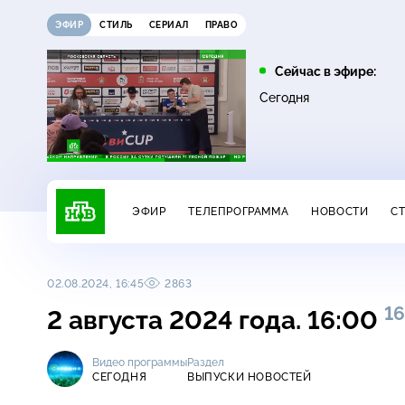
ЭФИР
СТИЛЬ
СЕРИАЛ
ПРАВО
09:00
10:00
Сейчас в эфире:
0+
16+
Квартирный вопрос
Сатья
Сегодня
ЭФИР
ТЕЛЕПРОГРАММА
НОВОСТИ
С
02.08.2024, 16:45
2863
16
2 августа 2024 года. 16:00
Видео программы
Раздел
СЕГОДНЯ
ВЫПУСКИ НОВОСТЕЙ