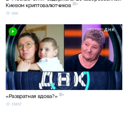
16+
Киевом криптовалютчиков
669
16+
«Развратная вдова?»
15857