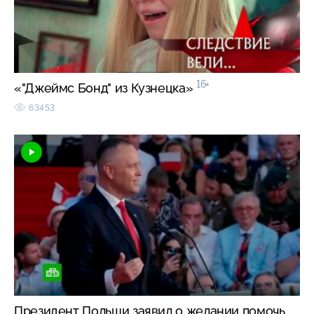
16+
«"Джеймс Бонд" из Кузнецка»
63453
Президент Польши заявил о желании помочь