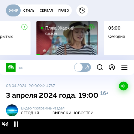
ЭФИР
СТИЛЬ
СЕРИАЛ
ПРАВО
16+
Пляж. Жаркий
05:00
сезон
крытых
Сегодня
18+
03.04.2024, 20:00
4767
16+
3 апреля 2024 года. 19:00
Видео программы
Раздел
СЕГОДНЯ
ВЫПУСКИ НОВОСТЕЙ
Сегодня / Выпуски новостей / 3 апреля 2024
16+