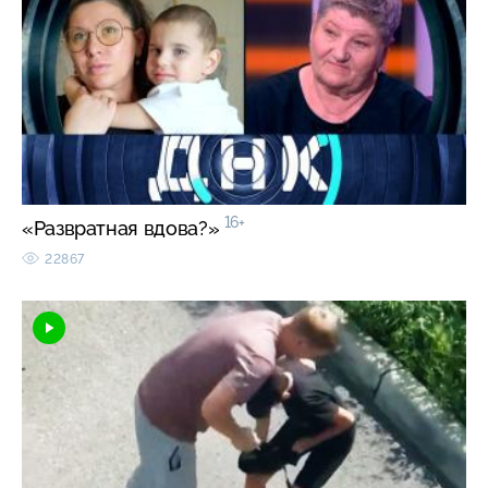
16+
«Развратная вдова?»
22867