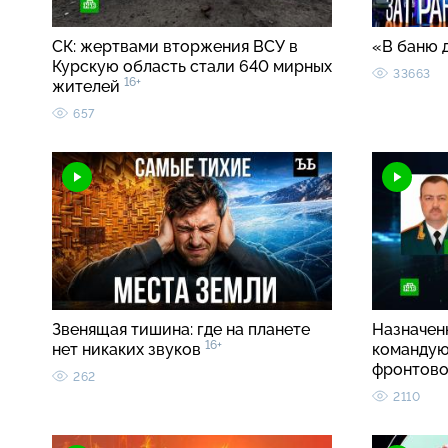
СК: жертвами вторжения ВСУ в
«В баню 
Курскую область стали 640 мирных
33663
16+
жителей
657
Звенящая тишина: где на планете
Назначен
16+
нет никаких звуков
командую
фронтово
262
2110