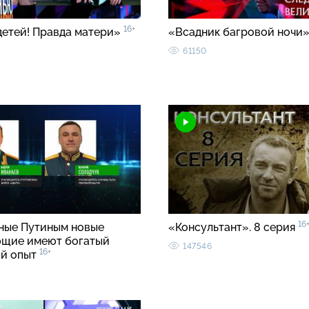
16+
детей! Правда матери»
«Всадник багровой ночи
61150
16
ные Путиным новые
«Консультант». 8 серия
щие имеют богатый
147546
16+
й опыт