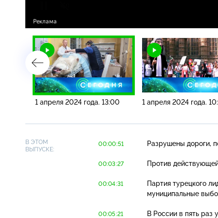
6:00
1 апреля 2024 года. 13:00
1 апреля 2024 года. 10
В ЭТОМ
Разрушены дороги, п
00:00:51
ВЫПУСКЕ:
Против действующей 
00:03:27
Партия турецкого ли
00:04:31
муниципальные выбо
В России в пять раз
00:05:21