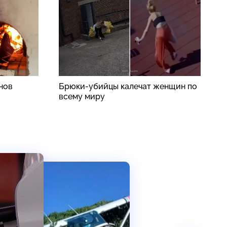
нов
Брюки-убийцы калечат женщин по
В
всему миру
п