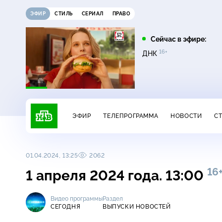
ЭФИР
СТИЛЬ
СЕРИАЛ
ПРАВО
07:35
08:05
Сейчас в эфире:
16+
16+
16+
Лесник
Лесник. Своя земля
ДНК
ЭФИР
ТЕЛЕПРОГРАММА
НОВОСТИ
С
01.04.2024, 13:25
2062
16
1 апреля 2024 года. 13:00
Видео программы
Раздел
СЕГОДНЯ
ВЫПУСКИ НОВОСТЕЙ