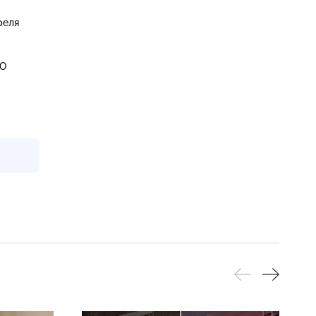
реля
ВО