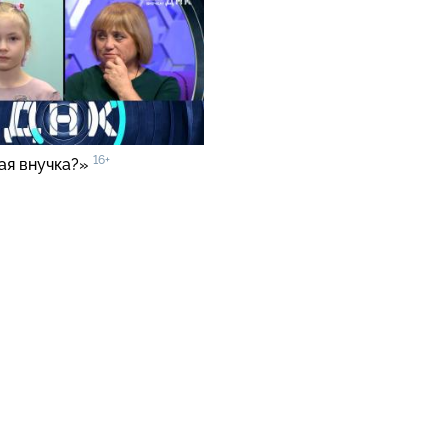
16+
ая внучка?»