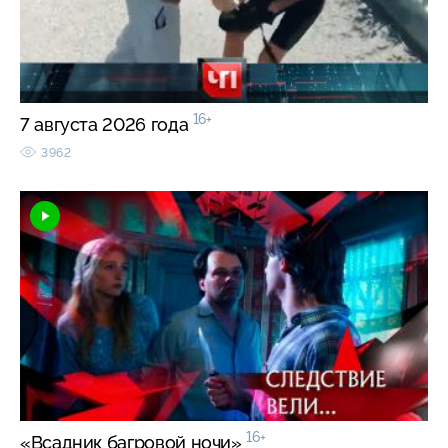
16+
7 августа 2026 года
3962
16+
«Всадник багровой ночи»