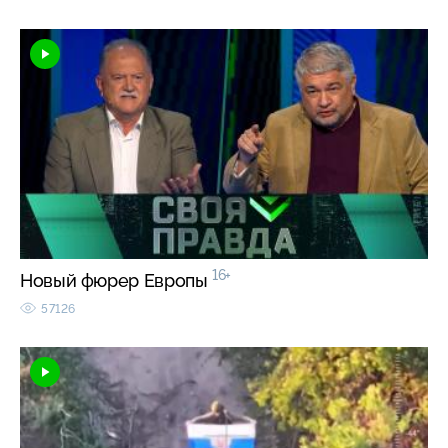
16+
Новый фюрер Европы
57126