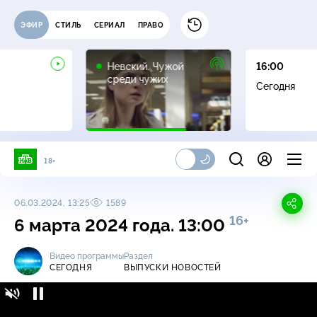
ЭФИР
СТИЛЬ
СЕРИАЛ
ПРАВО
16+
Невский. Чужой
16:00
среди чужих
Сегодня
18+
06.03.2024, 13:25
1589
16+
6 марта 2024 года. 13:00
Видео программы
Раздел
СЕГОДНЯ
ВЫПУСКИ НОВОСТЕЙ
Сегодня / Выпуски новостей / 6 марта 2024
16+