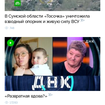
В Сумской области «Тосочка» уничтожила
16+
взводный опорник и живую силу ВСУ
748
16+
«Развратная вдова?»
17283