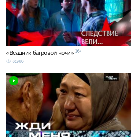
16+
«Всадник багровой ночи»
61960