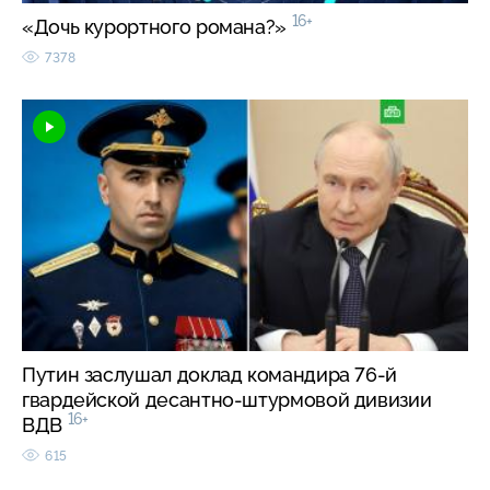
16+
«Дочь курортного романа?»
7378
Путин заслушал доклад командира 76-й
гвардейской десантно-штурмовой дивизии
16+
ВДВ
615