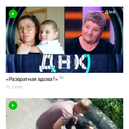
16+
«Развратная вдова?»
22799