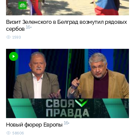
Визит Зеленского в Белград возмутил рядовых
16+
сербов
1593
16+
Новый фюрер Европы
58606