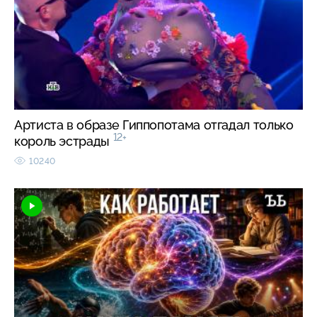
Артиста в образе Гиппопотама отгадал только
12+
король эстрады
10240