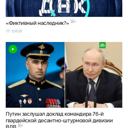
16+
«Фиктивный наследник?»
10526
Путин заслушал доклад командира 76-й
гвардейской десантно-штурмовой дивизии
16+
ВДВ