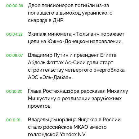
Двое пенсионеров погибли
из-за
00:00:36
попавшего в дымоход украинского
снаряда в ДНР.
Экипаж миномета «Тюльпан» поражает
00:04:32
цели на
Южно-Донецком
направлении.
Владимир Путин и президент Египта
00:08:07
Абдель Фаттах
Ас-Сиси
дали старт
строительству четвертого энергоблока
АЭС
«Эль-Дабаа»
.
Глава Ростехнадзора рассказал Михаилу
00:10:20
Мишустину о реализации зарубежных
проектов.
Владельцем юрлица Яндекса в России
00:11:31
стало российское МКАО вместо
голландской Yandex N.V.