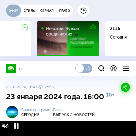
ЭФИР
СТИЛЬ
СЕРИАЛ
ПРАВО
16+
Невский. Чужой
21:15
среди чужих
Сегодня
18+
23.01.2024, 16:45
2556
16+
23 января 2024 года. 16:00
Видео программы
Раздел
СЕГОДНЯ
ВЫПУСКИ НОВОСТЕЙ
Сегодня / Выпуски новостей / 23 января
16+