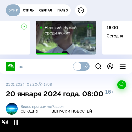
ЭФИР
СТИЛЬ
СЕРИАЛ
ПРАВО
16+
Невский. Чужой
16:00
среди чужих
Сегодня
18+
21.01.2024, 08:20
1768
16+
20 января 2024 года. 08:00
Видео программы
Раздел
СЕГОДНЯ
ВЫПУСКИ НОВОСТЕЙ
Сегодня / Выпуски новостей / 20 января
16+