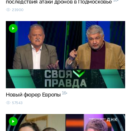
16+
последствия атаки дронов в Подмосковье
23900
16+
Новый фюрер Европы
57543