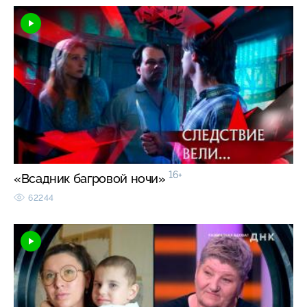
16+
«Всадник багровой ночи»
62244