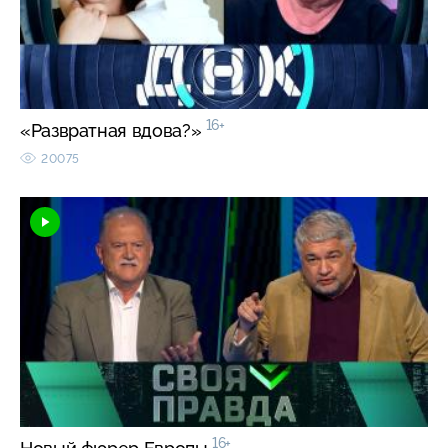
16+
«Развратная вдова?»
20075
16+