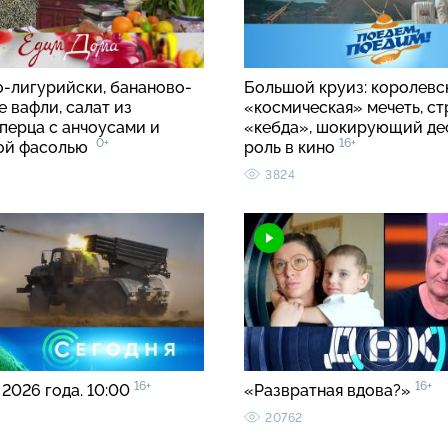
о-лигурийски, бананово-
Большой круиз: королевс
 вафли, салат из
«космическая» мечеть, с
перца с анчоусами и
«кебда», шокирующий де
0+
16+
вой фасолью
роль в кино
3824
16+
16+
 2026 года. 10:00
«Развратная вдова?»
20762