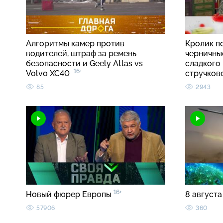
Алгоритмы камер против
Кролик п
водителей, штраф за ремень
черничные
безопасности и Geely Atlas vs
сладкого 
16+
Volvo XC40
стручко
85
2943
16+
Новый фюрер Европы
8 августа
57906
360