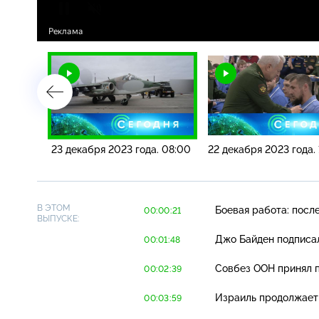
. 10:00
23 декабря 2023 года. 08:00
22 декабря 2023 года.
В ЭТОМ
Боевая работа: посл
00:00:21
ВЫПУСКЕ:
Джо Байден подписа
00:01:48
Совбез ООН принял п
00:02:39
Израиль продолжает 
00:03:59