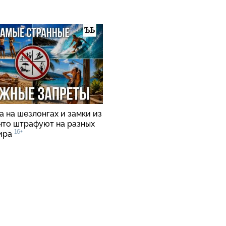
 на шезлонгах и замки из
 что штрафуют на разных
16+
ира