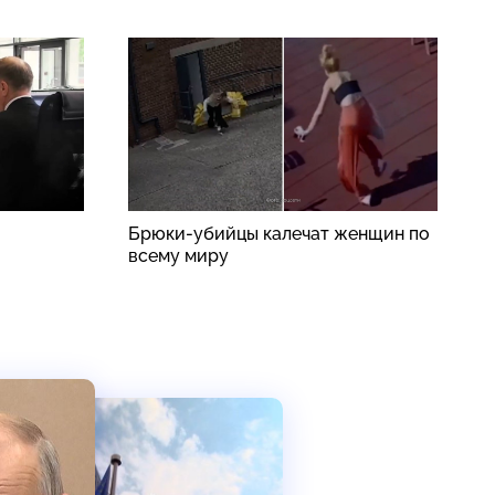
Брюки-убийцы калечат женщин по
Н
всему миру
п
о