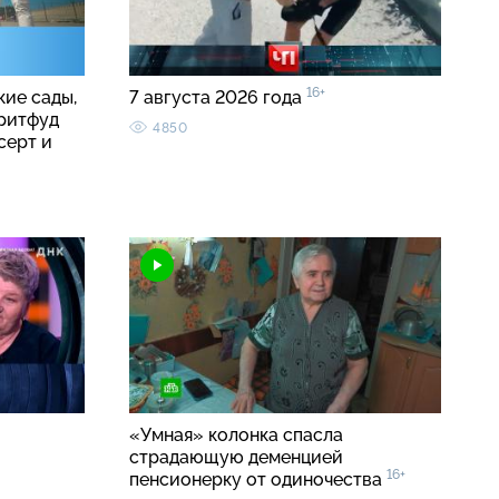
16+
кие сады,
7 августа 2026 года
тритфуд
4850
серт и
«Умная» колонка спасла
страдающую деменцией
16+
пенсионерку от одиночества