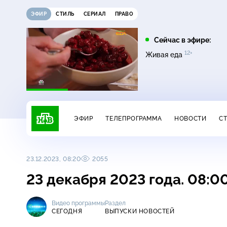
ЭФИР
СТИЛЬ
СЕРИАЛ
ПРАВО
05:25
06:20
Сейчас в эфире:
16+
0+
12+
Поедем, поедим!
Едим Дома
Живая еда
ЭФИР
ТЕЛЕПРОГРАММА
НОВОСТИ
С
23.12.2023, 08:20
2055
23 декабря 2023 года. 08:0
Видео программы
Раздел
СЕГОДНЯ
ВЫПУСКИ НОВОСТЕЙ