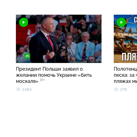
Президент Польши заявил о
Полотенца
желании помочь Украине «бить
песка: за
16+
москаля»
пляжах м
2483
279