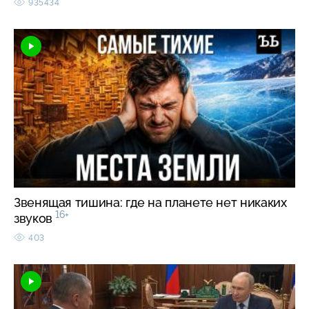
935434
Звенящая тишина: где на планете нет никаких
16+
звуков
403