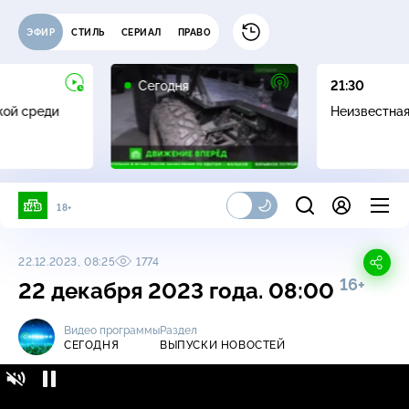
ЭФИР
СТИЛЬ
СЕРИАЛ
ПРАВО
Сегодня
21:30
жой среди
Неизвестна
18+
22.12.2023, 08:25
1774
16+
22 декабря 2023 года. 08:00
Видео программы
Раздел
СЕГОДНЯ
ВЫПУСКИ НОВОСТЕЙ
Сегодня / Выпуски новостей / 22 декабря
16+