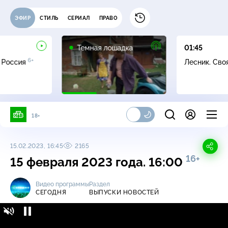
ЭФИР
СТИЛЬ
СЕРИАЛ
ПРАВО
16+
Темная лошадка
01:45
6+
 Россия
Лесник. Сво
18+
15.02.2023, 16:45
2165
16+
15 февраля 2023 года. 16:00
Видео программы
Раздел
СЕГОДНЯ
ВЫПУСКИ НОВОСТЕЙ
Сегодня / Выпуски новостей / 15 февраля
16+