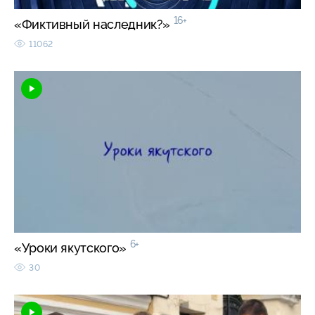
16+
«Фиктивный наследник?»
11062
6+
«Уроки якутского»
30