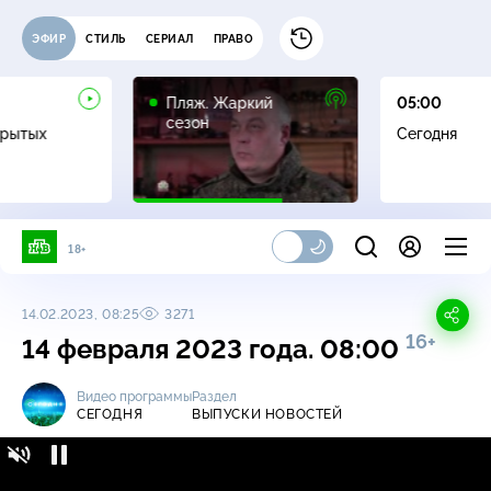
ЭФИР
СТИЛЬ
СЕРИАЛ
ПРАВО
16+
Пляж. Жаркий
05:00
сезон
крытых
Сегодня
18+
14.02.2023, 08:25
3271
16+
14 февраля 2023 года. 08:00
Видео программы
Раздел
СЕГОДНЯ
ВЫПУСКИ НОВОСТЕЙ
Сегодня / Выпуски новостей / 14 февраля
16+