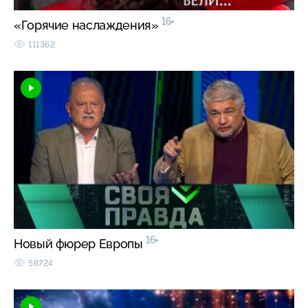
16+
«Горячие наслаждения»
111362
16+
Новый фюрер Европы
58724