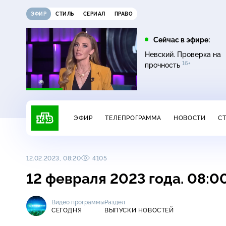
ЭФИР
СТИЛЬ
СЕРИАЛ
ПРАВО
10:00
10:25
Сейчас в эфире:
6+
Сегодня
ЧП
Невский. Проверка на
16+
прочность
ЭФИР
ТЕЛЕПРОГРАММА
НОВОСТИ
С
12.02.2023, 08:20
4105
12 февраля 2023 года. 08:0
Видео программы
Раздел
СЕГОДНЯ
ВЫПУСКИ НОВОСТЕЙ