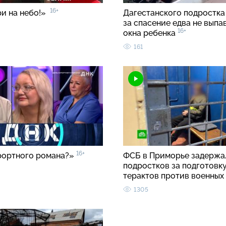
16+
и на небо!»
Дагестанского подростка
за спасение едва не выпа
16+
окна ребенка
161
16+
рортного романа?»
ФСБ в Приморье задержа
подростков за подготовк
терактов против военных
1305