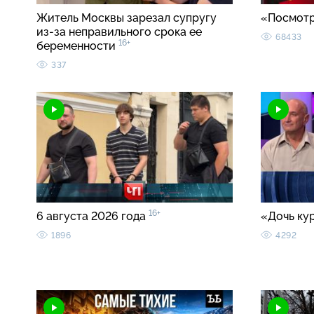
Житель Москвы зарезал супругу
«Посмотр
из-за неправильного срока ее
68433
16+
беременности
337
16+
6 августа 2026 года
«Дочь ку
1896
4292