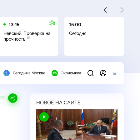
13:45
16:00
17
Невский. Проверка на
Сегодня
Не
16+
прочность
ч
Сегодня в Москве
Экономика
18+
СЯ
НОВОЕ НА САЙТЕ