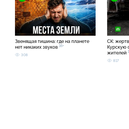
Звенящая тишина: где на планете
СК: жерт
16+
нет никаких звуков
Курскую 
жителей
308
817