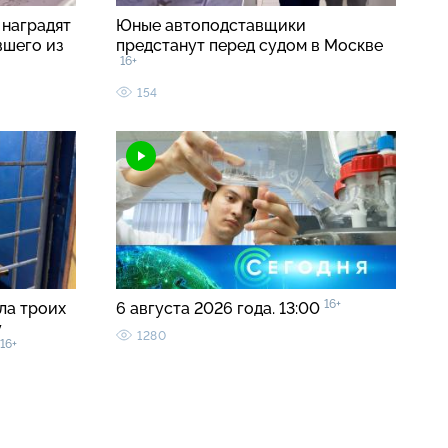
 наградят
Юные автоподставщики
вшего из
предстанут перед судом в Москве
16+
154
16+
ла троих
6 августа 2026 года. 13:00
у
1280
16+