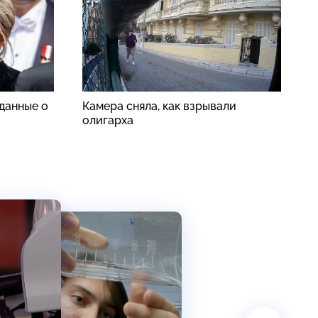
данные о
Камера сняла, как взрывали
И
олигарха
к