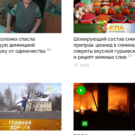
колонка спасла
Шокирующий состав сме
щую деменцией
приправ, цианид в семенах
16+
рку от одиночества
секреты вкусной гурьевс
12+
и рецепт вяленых слив
8459