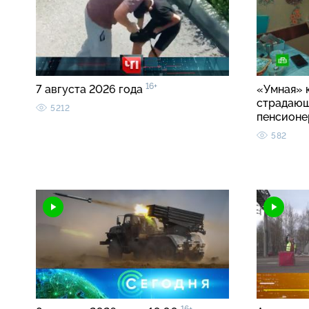
16+
7 августа 2026 года
«Умная» 
страдаю
5212
пенсионе
582