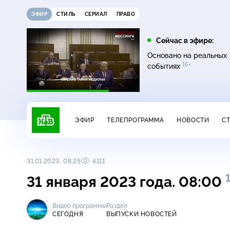
ЭФИР
СТИЛЬ
СЕРИАЛ
ПРАВО
07:20
08:00
Сейчас в эфире:
16+
12+
Главная дорога
Живая еда
Основано на реальных
16+
событиях
ЭФИР
ТЕЛЕПРОГРАММА
НОВОСТИ
С
31.01.2023, 08:25
4111
31 января 2023 года. 08:00
Видео программы
Раздел
СЕГОДНЯ
ВЫПУСКИ НОВОСТЕЙ