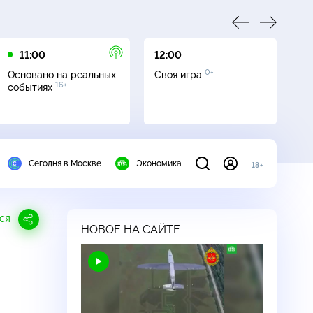
11:00
12:00
13
0+
Основано на реальных
Своя игра
Се
16+
событиях
Сегодня в Москве
Экономика
18+
СЯ
НОВОЕ НА САЙТЕ