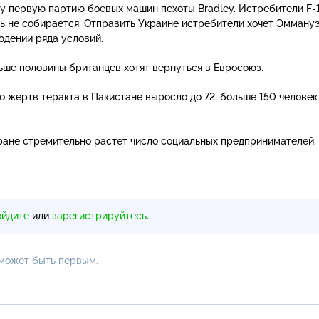
у первую партию боевых машин пехоты Bradley. Истребители
F-
ь не собирается. Отправить Украине истребители хочет Эмману
юдении ряда условий.
ьше половины британцев хотят вернуться в Евросоюз.
ло жертв теракта в Пакистане выросло до 72, больше 150 человек
ране стремительно растет число социальных предпринимателей.
ойдите
или
зарегистрируйтесь
.
 может быть первым.