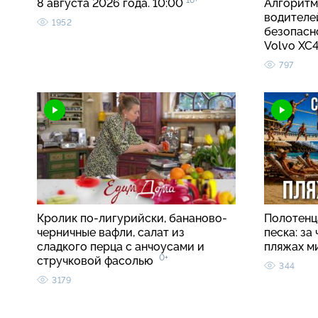
16+
8 августа 2026 года. 10:00
Алгоритм
водителе
1952
безопасно
Volvo X
797
Кролик по-лигурийски, бананово-
Полотенца
черничные вафли, салат из
песка: за
сладкого перца с анчоусами и
пляжах м
0+
стручковой фасолью
344
3179