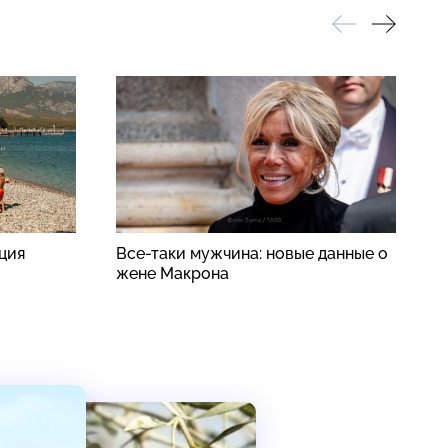
рция
Все-таки мужчина: новые данные о
S
жене Макрона