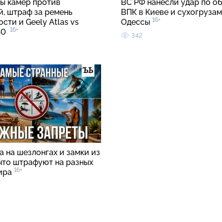
ы камер против
ВС РФ нанесли удар по о
й, штраф за ремень
ВПК в Киеве и сухогрузам
16+
сти и Geely Atlas vs
Одессы
16+
C40
342
 на шезлонгах и замки из
 что штрафуют на разных
16+
ира