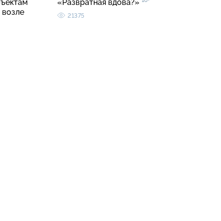
16+
бъектам
«Развратная вдова?»
 возле
21375