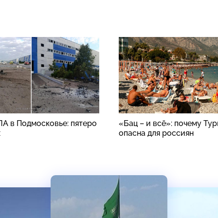
ЛА в Подмосковье: пятеро
«Бац – и всё»: почему Ту
х
опасна для россиян