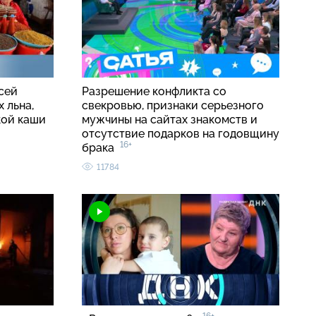
сей
Разрешение конфликта со
 льна,
свекровью, признаки серьезного
кой каши
мужчины на сайтах знакомств и
отсутствие подарков на годовщину
16+
брака
11784