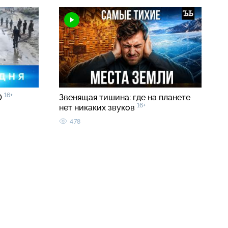
16+
0
Звенящая тишина: где на планете
16+
нет никаких звуков
478