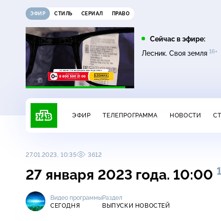
ЭФИР
СТИЛЬ
СЕРИАЛ
ПРАВО
22:35
01:45
Сейчас в эфире:
6+
16+
16+
16+
Темная лошадка
Лесник. Своя земля
Лесник. Своя земля
ЭФИР
ТЕЛЕПРОГРАММА
НОВОСТИ
С
27.01.2023, 10:35
3612
27 января 2023 года. 10:00
Видео программы
Раздел
СЕГОДНЯ
ВЫПУСКИ НОВОСТЕЙ