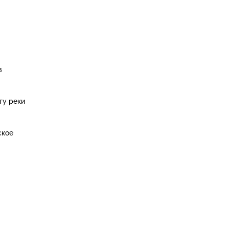
в
гу реки
ское