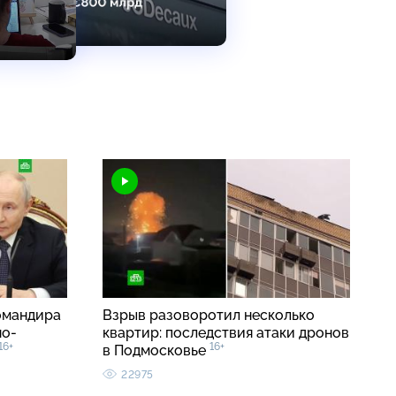
омандира
Взрыв разоворотил несколько
но-
квартир: последствия атаки дронов
16+
16+
в Подмосковье
22975