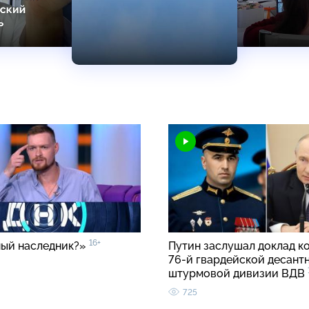
16+
ый наследник?»
Путин заслушал доклад к
76-й гвардейской десант
штурмовой дивизии ВДВ
725