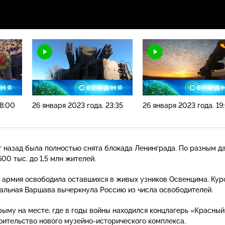
08:00
26 января 2023 года. 23:35
26 января 2023 года. 19
т назад была полностью снята блокада Ленинграда. По разным д
600 тыс. до 1,5 млн жителей.
я армия освободила оставшихся в живых узников Освенцима. Кур
альная Варшава вычеркнула Россию из числа освободителей.
рыму на месте, где в годы войны находился концлагерь «Красный
оительство нового
музейно-исторического
комплекса.