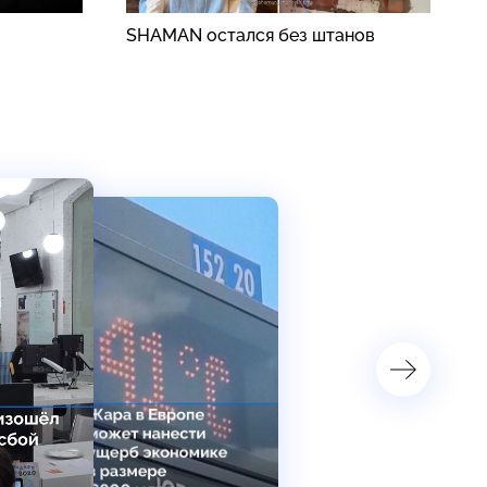
SHAMAN остался без штанов
Н
д