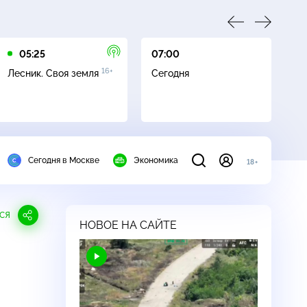
05:25
07:00
07
16+
Лесник. Своя земля
Сегодня
Ле
Сегодня в Москве
Экономика
18+
СЯ
НОВОЕ НА САЙТЕ