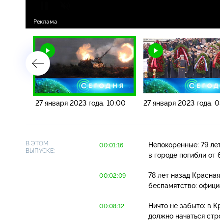
13:00
27 января 2023 года. 10:00
27 января 2023 года. 
В ЭТОМ
Непокоренные: 79 ле
00:01:16
ВЫПУСКЕ:
в городе погибли от 
78 лет назад Красна
00:02:09
беспамятство: офици
Ничто не забыто: в К
00:08:12
должно начаться стр