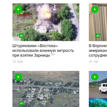
Штурмовики «Востока»
В Вороне
использовали военную хитрость
американ
16+
при взятии Зарницы
сотрудн
626
747