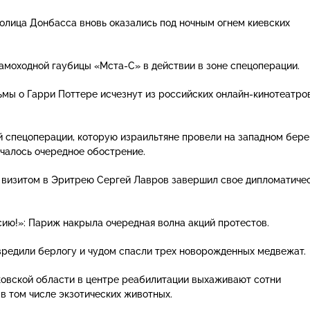
олица Донбасса вновь оказались под ночным огнем киевских
 самоходной гаубицы
«Мста-С»
в действии в зоне спецоперации.
ьмы о Гарри Поттере исчезнут из российских
онлайн-кинотеатро
 спецоперации, которую израильтяне провели на западном бере
ачалось очередное обострение.
 визитом в Эритрею Сергей Лавров завершил свое дипломатиче
ию!»: Париж накрыла очередная волна акций протестов.
редили берлогу и чудом спасли трех новорожденных медвежат.
ковской области в центре реабилитации выхаживают сотни
 в том числе экзотических животных.