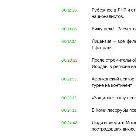
Рубежное в ЛНР и ст
00:12:26
националистов.
Вижу цель!.. Расчет
00:13:05
Лицензия — всё: фил
00:17:37
1 февраля.
После стремительной
00:20:21
Иордан, в регионе н
Африканский вектор:
00:21:53
турне на континент.
«Защитите нашу пенс
00:23:12
В Коми лесорубы пов
00:24:13
Люди и звери: в Мос
00:24:42
пострадавших диких,